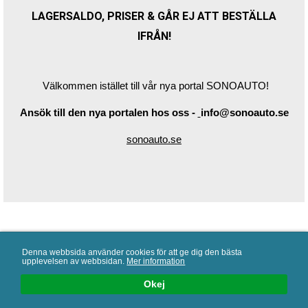
LAGERSALDO, PRISER & GÅR EJ ATT BESTÄLLA
IFRÅN!
Välkommen istället till vår nya portal SONOAUTO!
Ansök till den nya portalen hos oss -
info@sonoauto.se
sonoauto.se
AAMP Nordic AB en del av AAMP Global
Denna webbsida använder cookies för att ge dig den bästa
upplevelsen av webbsidan.
Mer information
Följ oss
Okej